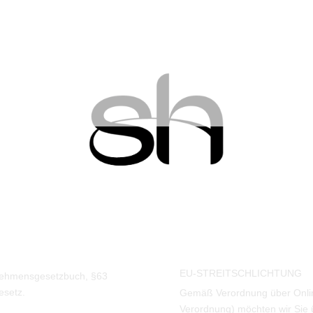
EU-STREITSCHLICHTUNG
rnehmensgesetzbuch, §63
esetz.
Gemäß Verordnung über Onlin
Verordnung) möchten wir Sie ü