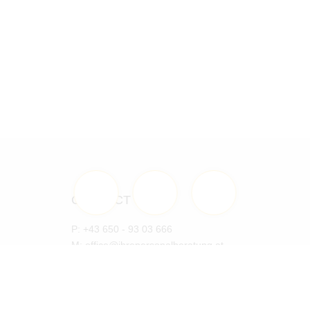
CONTACT US
P: +43 650 - 93 03 666
M:
office@ihrepersonalberatung.at
Office appointments as agreed on
take place in
Freiraum Business Center