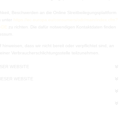
keit, Beschwerden an die Online Streitbeilegungsplattform
n unter
https://ec.europa.eu/consumers/odr/main/index.cfm?
g=DE
zu richten. Die dafür notwendigen Kontaktdaten finden
ressum.
hinweisen, dass wir nicht bereit oder verpflichtet sind, an
 einer Verbraucherschlichtungsstelle teilzunehmen.
ESER WEBSITE
IESER WEBSITE