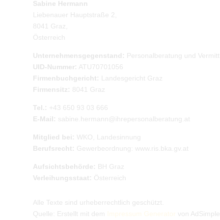
Sabine Hermann
Liebenauer Hauptstraße 2,
8041 Graz,
Österreich
Unternehmensgegenstand:
Personalberatung und Vermitt
UID-Nummer:
ATU70701056
Firmenbuchgericht:
Landesgericht Graz
Firmensitz:
8041 Graz
Tel.:
+43 650 93 03 666
E-Mail:
sabine.hermann@ihrepersonalberatung.at
Mitglied bei:
WKO, Landesinnung
Berufsrecht:
Gewerbeordnung: www.ris.bka.gv.at
Aufsichtsbehörde:
BH Graz
Verleihungsstaat:
Österreich
Alle Texte sind urheberrechtlich geschützt.
Quelle: Erstellt mit dem
Impressum Generator
von AdSimpl