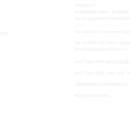
informieren.
Verbraucher haben die Möglich
der Europäischen Kommissio
event=main.home2.show&ln
Sie oberhalb in unserem Imp
lung
Wir möchten Sie jedoch darauf 
Streitbeilegungsverfahren vor
HAFTUNG FÜR INHALTE DI
HAFTUNG FÜR LINKS AUF D
URHEBERRECHTS­HINWEIS
BILDERNACHWEIS
e