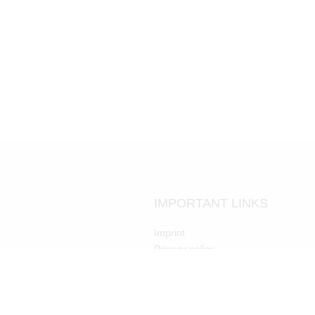
IMPORTANT LINKS
Imprint
Privacy policy
Terms & conditions
LinkedIn