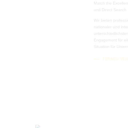
Match the Excellen
und Direct Search
Wir bieten profess
nationaler und int
unterschiedlichst
Engagement für ein
Situation für Unt
TERMIN VE