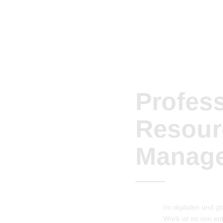
Profes
Resour
Manag
Im digitalen und g
Work ist es von e